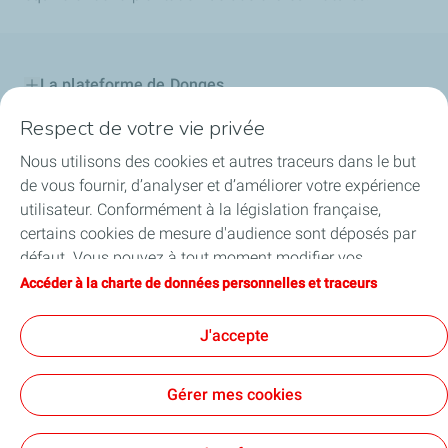
La plateforme de Donges
Respect de votre vie privée
Notre engagement
Nous utilisons des cookies et autres traceurs dans le but
Projet d'avenir
de vous fournir, d’analyser et d’améliorer votre expérience
utilisateur. Conformément à la législation française,
Maintenance
certains cookies de mesure d'audience sont déposés par
défaut. Vous pouvez à tout moment modifier vos
Publications
paramètres de cookies en cliquant sur le bouton « Gérer
Accéder à la charte de données personnelles et traceurs
mes cookies ». En cliquant sur le bouton « J’accepte »,
Suivi des signalements
vous acceptez le dépôt de l’ensemble des cookies. Dans le
J'accepte
cas où vous cliquez sur « Je refuse », seuls les cookies
techniques nécessaires au bon fonctionnement du site
Gérer mes cookies
seront utilisés. Pour plus d’informations, vous pouvez
consulter la page « Charte de données personnelles et
Contact
Mentions légales
Données personnelles et cookies
Accessibilité: partiellement conforme
Lexique
Cookies