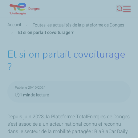
Aller
Donges
Recherc
au
contenu
Fil
Accueil
Toutes les actualités de la plateforme de Donges
principal
d'Ariane
Et si on parlait covoiturage ?
Et si on parlait covoiturage
?
Publié le 29/10/2024
1 min
de lecture
Depuis juin 2023, la Plateforme TotalEnergies de Donges
s’est associée à un acteur national connu et reconnu
dans le secteur de la mobilité partagée : BlaBlaCar Daily.