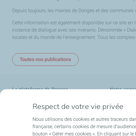
Depuis toujours, les mairies de Donges et des communes voi
Cette information est également disponible sur ce site en 
instance de dialogue avec ses riverains. Dénommée « Dialo
locales et du monde de l’enseignement. Tous les comptes-
Toutes nos publications
La plateforme de Donges
Notre enga
Notre identité
Nos priorités
Respect de votre vie privée
Nos savoir-faire
Ancrage local
Nous utilisons des cookies et autres traceurs dan
française, certains cookies de mesure d'audienc
bouton « Gérer mes cookies ». En cliquant sur le