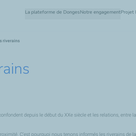
Aller
La plateforme de Donges
Notre engagement
Projet 
au
contenu
principal
s riverains
rains
 confondent depuis le début du XXe siècle et les relations, entre la
ximité. C’est pourquoi nous tenons informés les riverains de la 