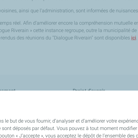
sines, ainsi que l'administration, sont informées de nuisances 
temps réel. Afin d’améliorer encore la compréhension mutuelle en
gue Riverain » cette instance regroupe, outre la municipalité de
rendus des réunions du "Dialogue Riverain" sont disponibles
ici
.
gement
Projet d'avenir
s le but de vous fournir, d’analyser et d’améliorer votre expérien
e sont déposés par défaut. Vous pouvez à tout moment modifier 
 bouton « J’accepte », vous acceptez le dépôt de l’ensemble des 