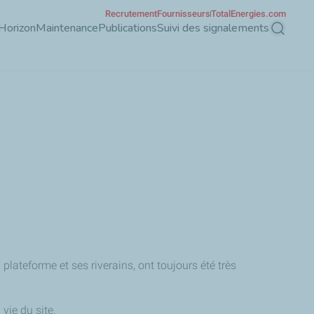
Recrutement
Fournisseurs
TotalEnergies.com
Horizon
Maintenance
Publications
Suivi des signalements
Recherch
 plateforme et ses riverains, ont toujours été très
vie du site.