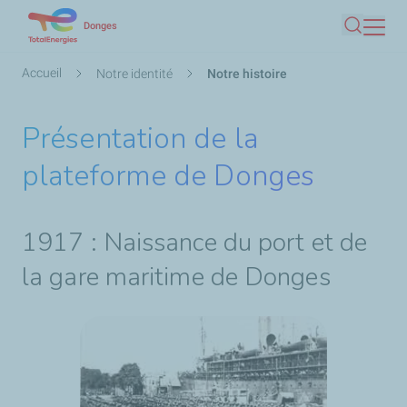
Aller
Donges
Recherc
au
contenu
Fil
Accueil
Notre identité
Notre histoire
principal
d'Ariane
Présentation de la
plateforme de Donges
1917 : Naissance du port et de
la gare maritime de Donges