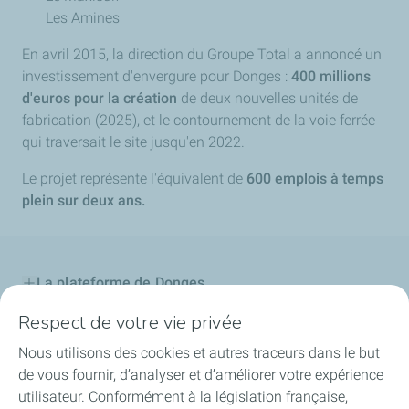
Les Amines
En avril 2015, la direction du Groupe Total a annoncé un
investissement d'envergure pour Donges :
400 millions
d'euros pour la création
de deux nouvelles unités de
fabrication (2025), et le contournement de la voie ferrée
qui traversait le site jusqu'en 2022.
Le projet représente l'équivalent de
600 emplois à temps
plein sur deux ans.
La plateforme de Donges
Respect de votre vie privée
Notre engagement
Nous utilisons des cookies et autres traceurs dans le but
Projet d'avenir
de vous fournir, d’analyser et d’améliorer votre expérience
utilisateur. Conformément à la législation française,