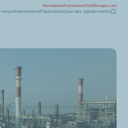
Recrutement
Fournisseurs
TotalEnergies.com
Horizon
Maintenance
Publications
Suivi des signalements
Recherch