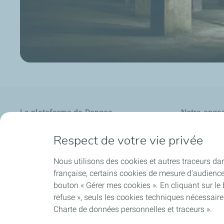
La plateforme de Donges
Notre enga
Notre identité
Nos priorités
Respect de votre vie privée
Nos savoir-faire
Ancrage local
Nous utilisons des cookies et autres traceurs dan
française, certains cookies de mesure d'audienc
bouton « Gérer mes cookies ». En cliquant sur le
Publications
Suivi des s
refuse », seuls les cookies techniques nécessair
Charte de données personnelles et traceurs ».