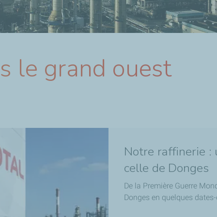
s le grand ouest
Notre raffinerie :
celle de Donges
De la Première Guerre Mondia
Donges en quelques dates-