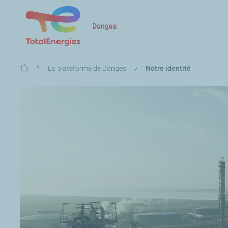
Donges
Fil
La plateforme de Donges
Notre identité
d'Ariane