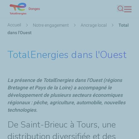
Aller
Donges
Recherc
au
contenu
Fil
Accueil
Notre engagement
Ancrage local
Total
principal
d'Ariane
dans l'Ouest
TotalEnergies dans l'Ouest
La présence de TotalEnergies dans l’Ouest (régions
Bretagne et Pays de la Loire) a accompagné le
développement de plusieurs secteurs économiques
régionaux : pêche, agriculture, automobile, nouvelles
technologies.
De Saint-Brieuc à Tours, une
distribution diversifiée et des