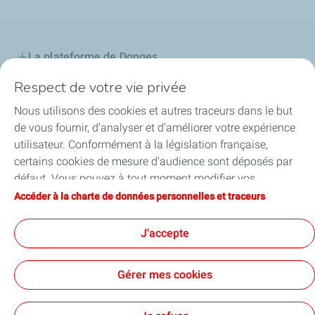
La plateforme de Donges
Respect de votre vie privée
Notre engagement
Nous utilisons des cookies et autres traceurs dans le but
Projet d'avenir
de vous fournir, d’analyser et d’améliorer votre expérience
utilisateur. Conformément à la législation française,
Maintenance
certains cookies de mesure d'audience sont déposés par
défaut. Vous pouvez à tout moment modifier vos
Publications
paramètres de cookies en cliquant sur le bouton « Gérer
Accéder à la charte de données personnelles et traceurs
mes cookies ». En cliquant sur le bouton « J’accepte »,
Suivi des signalements
vous acceptez le dépôt de l’ensemble des cookies. Dans le
J'accepte
cas où vous cliquez sur « Je refuse », seuls les cookies
techniques nécessaires au bon fonctionnement du site
Gérer mes cookies
seront utilisés. Pour plus d’informations, vous pouvez
consulter la page « Charte de données personnelles et
Contact
Mentions légales
Données personnelles et cookies
Accessibilité: partiellement conforme
Lexique
Cookies
traceurs ».