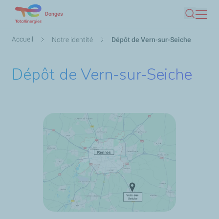
Aller
Donges
Recherc
au
contenu
Fil
Accueil
Notre identité
Dépôt de Vern-sur-Seiche
principal
d'Ariane
Dépôt de Vern-sur-Seiche