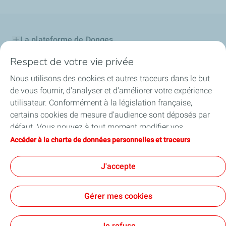
La plateforme de Donges
Respect de votre vie privée
Notre engagement
Nous utilisons des cookies et autres traceurs dans le but
Projet d'avenir
de vous fournir, d’analyser et d’améliorer votre expérience
utilisateur. Conformément à la législation française,
Maintenance
certains cookies de mesure d'audience sont déposés par
défaut. Vous pouvez à tout moment modifier vos
Publications
paramètres de cookies en cliquant sur le bouton « Gérer
Accéder à la charte de données personnelles et traceurs
mes cookies ». En cliquant sur le bouton « J’accepte »,
Suivi des signalements
vous acceptez le dépôt de l’ensemble des cookies. Dans le
J'accepte
cas où vous cliquez sur « Je refuse », seuls les cookies
techniques nécessaires au bon fonctionnement du site
Gérer mes cookies
seront utilisés. Pour plus d’informations, vous pouvez
consulter la page « Charte de données personnelles et
Contact
Mentions légales
Données personnelles et cookies
Accessibilité: partiellement conforme
Lexique
Cookies
traceurs ».
Je refuse