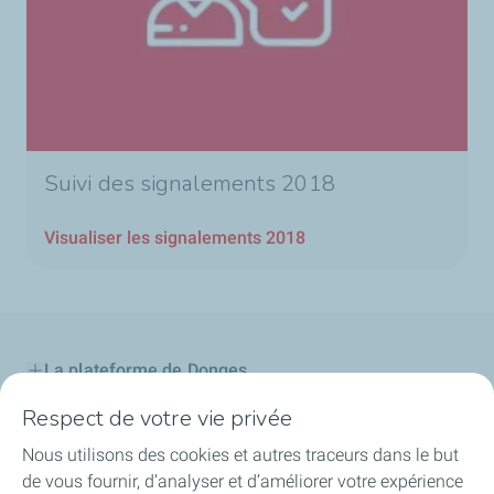
Suivi des signalements 2018
Visualiser les signalements 2018
La plateforme de Donges
Respect de votre vie privée
Notre engagement
Nous utilisons des cookies et autres traceurs dans le but
Projet d'avenir
de vous fournir, d’analyser et d’améliorer votre expérience