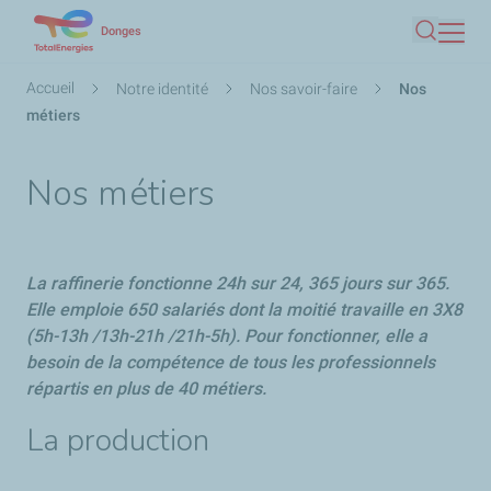
Aller
Donges
Recherc
au
contenu
Fil
Accueil
Notre identité
Nos savoir-faire
Nos
principal
d'Ariane
métiers
Nos métiers
La raffinerie fonctionne 24h sur 24, 365 jours sur 365.
Elle emploie 650 salariés dont la moitié travaille en 3X8
(5h-13h /13h-21h /21h-5h). Pour fonctionner, elle a
besoin de la compétence de tous les professionnels
répartis en plus de 40 métiers.
La production