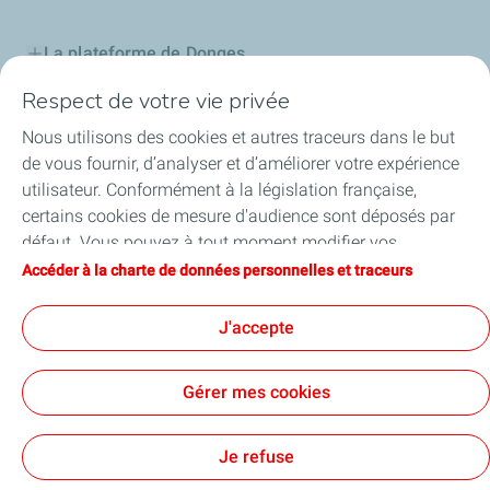
La plateforme de Donges
Respect de votre vie privée
Notre engagement
Nous utilisons des cookies et autres traceurs dans le but
Projet d'avenir
de vous fournir, d’analyser et d’améliorer votre expérience
utilisateur. Conformément à la législation française,
Maintenance
certains cookies de mesure d'audience sont déposés par
défaut. Vous pouvez à tout moment modifier vos
Publications
paramètres de cookies en cliquant sur le bouton « Gérer
Accéder à la charte de données personnelles et traceurs
mes cookies ». En cliquant sur le bouton « J’accepte »,
Suivi des signalements
vous acceptez le dépôt de l’ensemble des cookies. Dans le
J'accepte
cas où vous cliquez sur « Je refuse », seuls les cookies
techniques nécessaires au bon fonctionnement du site
Gérer mes cookies
seront utilisés. Pour plus d’informations, vous pouvez
consulter la page « Charte de données personnelles et
Contact
Mentions légales
Données personnelles et cookies
Accessibilité: partiellement conforme
Lexique
Cookies
traceurs ».
Je refuse
TotalEnergies 2026