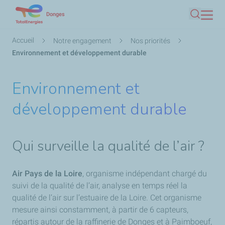
Aller
Donges
Recherc
au
contenu
Fil
Accueil
Notre engagement
Nos priorités
principal
d'Ariane
Environnement et développement durable
Environnement et
développement durable
Qui surveille la qualité de l’air ?
Air Pays de la Loire
, organisme indépendant chargé du
suivi de la qualité de l’air, analyse en temps réel la
qualité de l’air sur l’estuaire de la Loire. Cet organisme
mesure ainsi constamment, à partir de 6 capteurs,
répartis autour de la raffinerie de Donges et à Paimboeuf,