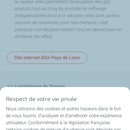
la vapeur, elles permettent l’évacuation des gaz
produits tout au long du procédé de raffinage.
Indispensables donc à la sécurité, elles sont parfois
sources de nuisances pour nos riverains, c’est
pourquoi nos équipes mettent tout en œuvre pour en
diminuer les effets.
Site internet d'Air Pays de Loire
La plateforme de Donges
Respect de votre vie privée
Notre engagement
Nous utilisons des cookies et autres traceurs dans le but
Projet d'avenir
de vous fournir, d’analyser et d’améliorer votre expérience
utilisateur. Conformément à la législation française,
Maintenance
certains cookies de mesure d'audience sont déposés par