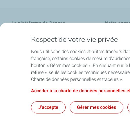
La plateforme de Donges
Notre enga
Notre identité
Nos priorités
Respect de votre vie privée
Nos savoir-faire
Ancrage local
Nous utilisons des cookies et autres traceurs dan
française, certains cookies de mesure d'audienc
bouton « Gérer mes cookies ». En cliquant sur le
Publications
Suivi des s
refuse », seuls les cookies techniques nécessair
Charte de données personnelles et traceurs ».
Accéder à la charte de données personnelles et
Contact
Mentions lég
J'accepte
Gérer mes cookies