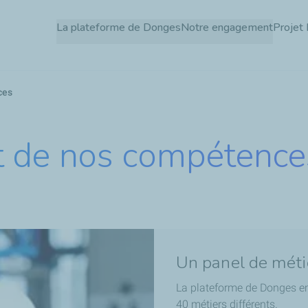
Aller
La plateforme de Donges
Notre engagement
Projet 
au
contenu
principal
ces
 de nos compétence
Un panel de méti
La plateforme de Donges em
40 métiers différents.