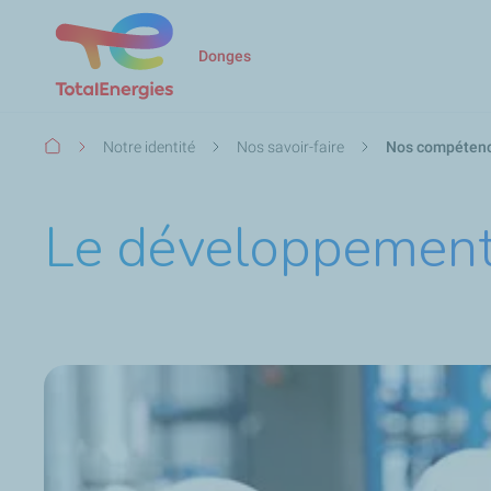
Donges
Fil
Notre identité
Nos savoir-faire
Nos compéten
d'Ariane
Le développement