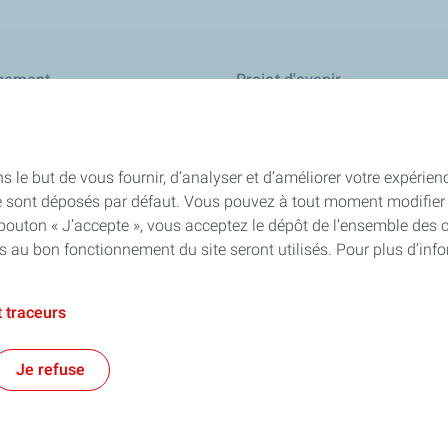
gement
Projet d'avenir
s le but de vous fournir, d’analyser et d’améliorer votre expérien
e sont déposés par défaut. Vous pouvez à tout moment modifier 
 bouton « J’accepte », vous acceptez le dépôt de l’ensemble des 
ignalements
es au bon fonctionnement du site seront utilisés. Pour plus d’inf
 traceurs
ales
Données personnelles et cookies
Accessibilité: partiellement con
Je refuse
TotalEnergies 2026