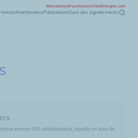
Recrutement
Fournisseurs
TotalEnergies.com
Horizon
Maintenance
Publications
Suivi des signalements
Recherch
s
ers
ploie environ 650 collaborateurs, répartis en plus de