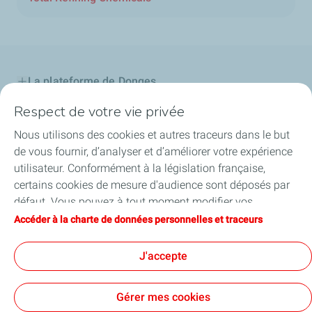
La plateforme de Donges
Respect de votre vie privée
Notre engagement
Nous utilisons des cookies et autres traceurs dans le but
Projet d'avenir
de vous fournir, d’analyser et d’améliorer votre expérience
utilisateur. Conformément à la législation française,
Maintenance
certains cookies de mesure d'audience sont déposés par
défaut. Vous pouvez à tout moment modifier vos
Publications
paramètres de cookies en cliquant sur le bouton « Gérer
Accéder à la charte de données personnelles et traceurs
mes cookies ». En cliquant sur le bouton « J’accepte »,
Suivi des signalements
vous acceptez le dépôt de l’ensemble des cookies. Dans le
J'accepte
cas où vous cliquez sur « Je refuse », seuls les cookies
techniques nécessaires au bon fonctionnement du site
Gérer mes cookies
seront utilisés. Pour plus d’informations, vous pouvez